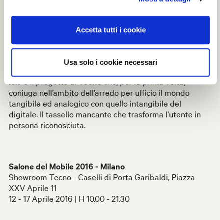
meeting, l’analisi e controllo delle condizioni ambientali
sono alcune delle funzionalità degli arredi
io.T
che, oltre
a migliorare la qualità del lavoro individuale,
Accetta tutti i cookie
permettono la gestione puntuale dei dati raccolti da
parte del gestore e l’ottimizzazione dei costi di
mantenimento del building.
Usa solo i cookie necessari
io.T
è il progetto di
Tecno
che, per la prima volta,
coniuga nell’ambito dell’arredo per ufficio il mondo
tangibile ed analogico con quello intangibile del
digitale. Il tassello mancante che trasforma l’utente in
persona riconosciuta.
Salone del Mobile 2016 - Milano
Showroom Tecno - Caselli di Porta Garibaldi, Piazza
XXV Aprile 11
12 - 17 Aprile 2016 | H 10.00 - 21.30