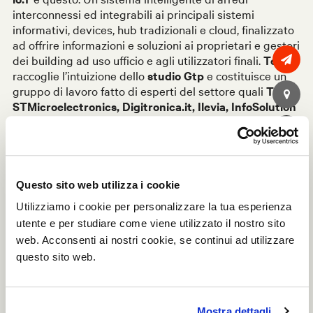
interconnessi ed integrabili ai principali sistemi
informativi, devices, hub tradizionali e cloud, finalizzato
ad offrire informazioni e soluzioni ai proprietari e gestori
dei building ad uso ufficio e agli utilizzatori finali.
Tecno
raccoglie l’intuizione dello
studio Gtp
e costituisce un
gruppo di lavoro fatto di esperti del settore quali
TI
M,
STMicroelectronics, Digitronica.it, Ilevia, InfoSolution
e Videoworks
che lavorano da circa due anni allo
sviluppo ed ottimizzazione del sistema di arredi io.T,
presentato in anteprima durante la scorsa edizione del
Salone del Mobile, ed oggi utilizzato dall’azienda stessa
all’interno del proprio headquarter.
Questo sito web utilizza i cookie
Utilizziamo i cookie per personalizzare la tua esperienza
Il sistema di arredi intelligenti
io.T
permette uno
utente e per studiare come viene utilizzato il nostro sito
scambio in tempo reale di informazioni che consentono
web. Acconsenti ai nostri cookie, se continui ad utilizzare
di migliorare la gestione dell’area, di minimizzare i
questo sito web.
consumi e di ottimizzare le risorse.
L’autenticazione dell’utente, il controllo degli accessi e
funzionalità, la prenotazione del posto lavoro e sale
Mostra dettagli