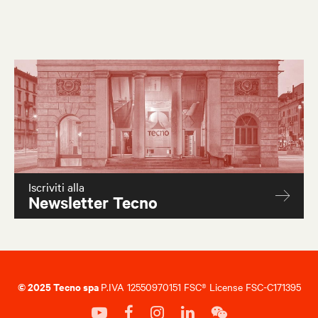
Iscriviti alla
Newsletter Tecno
© 2025 Tecno spa
P.IVA 12550970151 FSC® License FSC-C171395