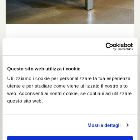
The utmost comfort
The high level of ergonomic and the
softness welcome people at best not
Questo sito web utilizza i cookie
only in short but also in the longest stay.
Utilizziamo i cookie per personalizzare la tua esperienza
This is obtained with different densities
utente e per studiare come viene utilizzato il nostro sito
of padding designed for Pons being
web. Acconsenti ai nostri cookie, se continui ad utilizzare
greatly comfortable for domestic
questo sito web.
settings too.
Mostra dettagli